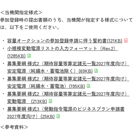
＜当機関指定様式＞
参加登録時の提出書類のうち、当機関が指定する様式について
は、以下をご使用ください。
容量オークションの参加登録申請に伴う誓約書
(121KB)
小規模変動電源リストの入力フォーマット（Rev.2）
(1285KB)
募集要綱 様式2（期待容量等算定諸元一覧2027年度向け）
安定電源（純揚水・蓄電池除く）
(69KB)
募集要綱 様式2（期待容量等算定諸元一覧2027年度向け）
安定電源（純揚水・蓄電池）
(195KB)
募集要綱 様式2（期待容量等算定諸元一覧2027年度向け）
変動電源
(213KB)
募集要綱 様式3（発動指令電源のビジネスプラン申請書
2027年度向け）
(25KB)
＜参考資料＞