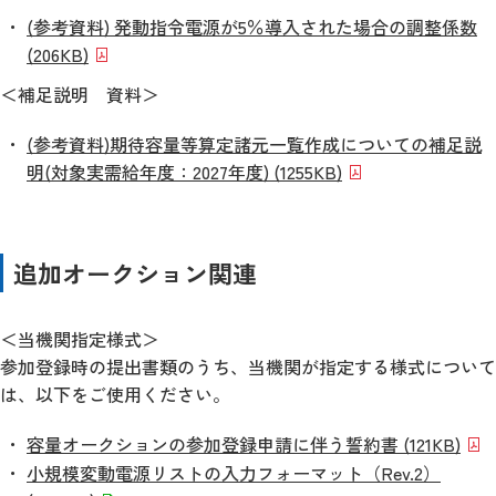
(参考資料) 発動指令電源が5％導入された場合の調整係数
(206KB)
＜補足説明 資料＞
(参考資料)期待容量等算定諸元一覧作成についての補足説
明(対象実需給年度：2027年度)
(1255KB)
追加オークション関連
＜当機関指定様式＞
参加登録時の提出書類のうち、当機関が指定する様式について
は、以下をご使用ください。
容量オークションの参加登録申請に伴う誓約書 (121KB)
小規模変動電源リストの入力フォーマット（Rev.2）