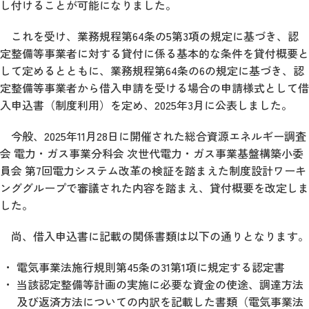
し付けることが可能になりました。
これを受け、業務規程第64条の5第3項の規定に基づき、認
定整備等事業者に対する貸付に係る基本的な条件を貸付概要と
して定めるとともに、業務規程第64条の6の規定に基づき、認
定整備等事業者から借入申請を受ける場合の申請様式として借
入申込書（制度利用）を定め、2025年3月に公表しました。
今般、2025年11月28日に開催された総合資源エネルギー調査
会 電力・ガス事業分科会 次世代電力・ガス事業基盤構築小委
員会 第7回電力システム改革の検証を踏まえた制度設計ワーキ
ンググループで審議された内容を踏まえ、貸付概要を改定しま
した。
尚、借入申込書に記載の関係書類は以下の通りとなります。
電気事業法施行規則第45条の31第1項に規定する認定書
当該認定整備等計画の実施に必要な資金の使途、調達方法
及び返済方法についての内訳を記載した書類（電気事業法