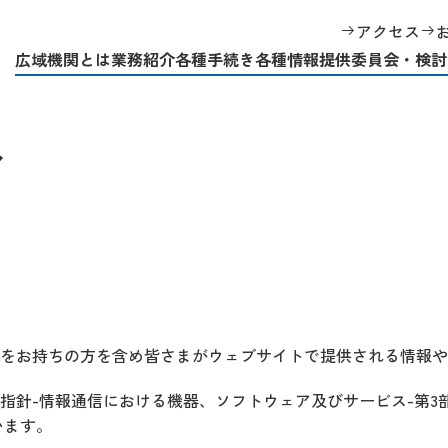
アクセス
広域機関とは
業務紹介
各種手続き
各種情報提供
委員会・検討
ィ
をお持ちの方を含め皆さまがウェブサイトで提供される情報や
情報通信における機器、ソフトウェア及びサービス-第3部：ウェブコ
います。