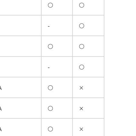
○
○
-
○
○
○
-
○
A
○
×
A
○
×
A
○
×