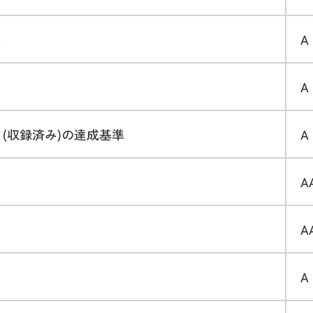
準
A
A
ツ(収録済み)の達成基準
A
A
A
A