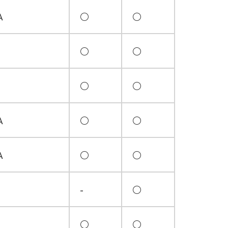
A
○
○
○
○
○
○
A
○
○
A
○
○
-
○
○
○