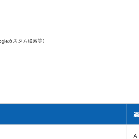
gleカスタム検索等）
適
A