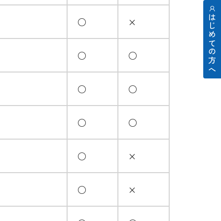
はじめての方へ
○
×
○
○
○
○
○
○
○
×
○
×