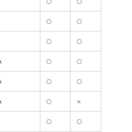
○
○
○
○
○
○
A
○
○
A
○
○
A
○
×
○
○