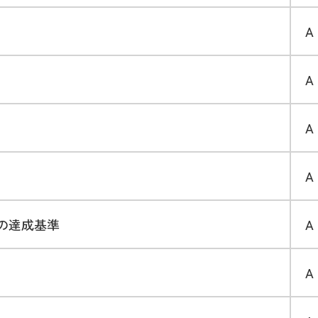
A
A
A
A
下の達成基準
A
A