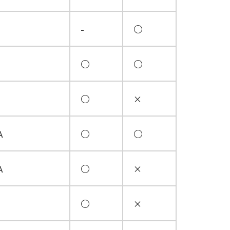
-
○
○
○
○
×
A
○
○
A
○
×
○
×