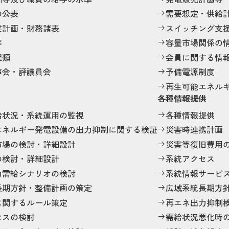
の公表
需要想定・供給
業計画・財務諸表
スイッチング支
等
容量市場関係の
程類
会員に関する情
事会・評議員会
予備電源制度
再生可能エネル
各種情報提供
給状況・系統運用の監視
各種情報提供
エネルギー発電設備の出力抑制に関する検証
災害時連携計画
市場の検討・詳細設計
災害等復旧費用
の検討・詳細設計
系統アクセス
力需給シナリオの検討
系統情報サービ
長期方針・整備計画の策定
広域系統長期方
に関するルール策定
再エネ出力抑制
セスの検討
需給状況悪化時