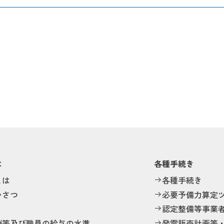
は
各種手続き
とは
各種手続き
いさつ
必要予備力算定
認定整備等事業
酬等及び職員の給与の水準
発電販売計画等