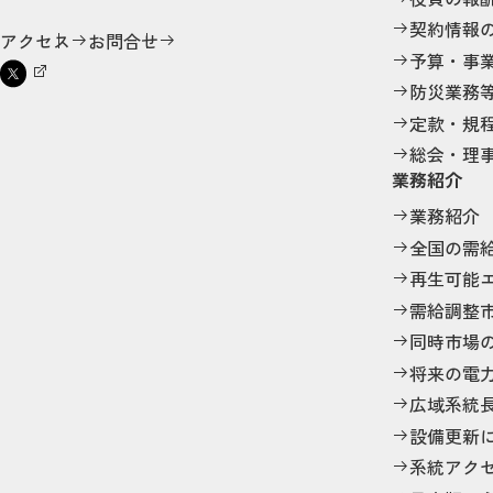
契約情報
アクセス
お問合せ
予算・事
防災業務
定款・規
総会・理
業務紹介
業務紹介
全国の需
再生可能
需給調整
同時市場
将来の電
広域系統
設備更新
系統アク