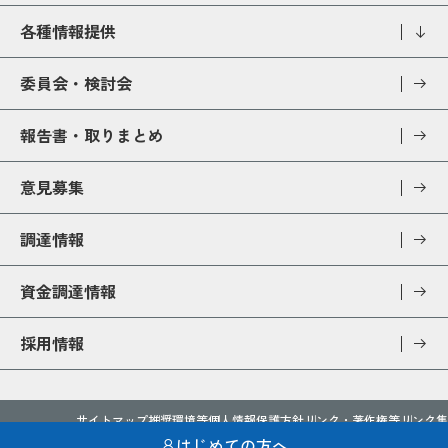
各種情報提供
委員会・検討会
報告書・取りまとめ
意見募集
調達情報
資金調達情報
採用情報
サイトマップ
推奨環境等
個人情報保護方針
リンク・著作権等
リンク集
アクセシビリティ
開示請求制度
ソーシャルメディア運用方針
はじめての方へ