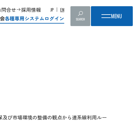
お問合せ
採用情報
JP
EN
会
各種専用システムログイン
SEARCH
保及び市場環境の整備の観点から連系線利用ルー