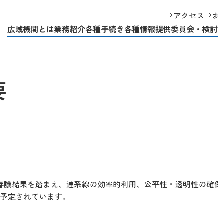
ークションの概要
アクセス
広域機関とは
業務紹介
各種手続き
各種情報提供
委員会・検討
要
審議結果を踏まえ、連系線の効率的利用、公平性・透明性の確
予定されています。