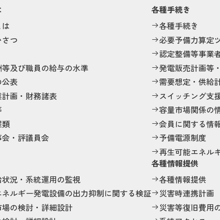
は
各種手続き
とは
各種手続き
いさつ
必要予備力算定
認定整備等事業
酬等及び職員の給与の水準
発電販売計画等
の公表
需要想定・供給
業計画・財務諸表
スイッチング支
等
容量市場関係の
程類
会員に関する情
事会・評議員会
予備電源制度
再生可能エネル
各種情報提供
給状況・系統運用の監視
各種情報提供
エネルギー発電設備の出力抑制に関する検証
災害時連携計画
市場の検討・詳細設計
災害等復旧費用