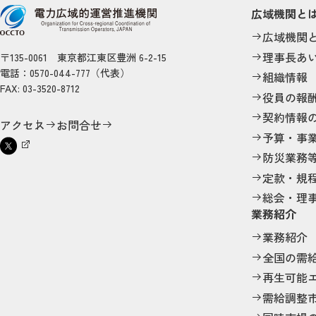
広域機関と
広域機関
理事長あ
〒135-0061 東京都江東区豊洲 6-2-15
電話：0570-044-777（代表）
組織情報
FAX: 03-3520-8712
役員の報
契約情報
アクセス
お問合せ
予算・事
防災業務
定款・規
総会・理
業務紹介
業務紹介
全国の需
再生可能
需給調整