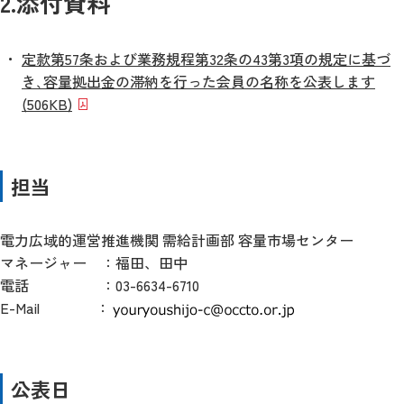
2.添付資料
定款第57条および業務規程第32条の43第3項の規定に基づ
き､容量拠出金の滞納を行った会員の名称を公表します
(506KB)
担当
電力広域的運営推進機関 需給計画部 容量市場センター
マネージャー
：
福田、田中
電話
：
03-6634-6710
E-Mail
：
公表日