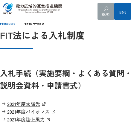
Top
各種手続き
再生可能エネルギー関係の手続き
納付金・FI
SEARCH
各種手続き
Procedure
FIT法による入札制度
入札手続（実施要綱・よくある質問・
説明会資料・申請書式）
2021年度太陽光
2021年度バイオマス
2021年度陸上風力