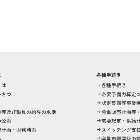
は
各種手続き
とは
各種手続き
いさつ
必要予備力算定
認定整備等事業
酬等及び職員の給与の水準
発電販売計画等
の公表
需要想定・供給
業計画・財務諸表
スイッチング支
等
容量市場関係の