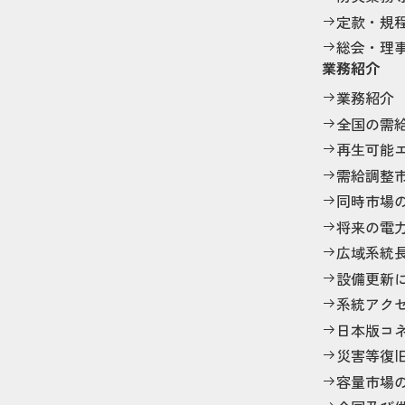
定款・規
総会・理
業務紹介
業務紹介
全国の需
再生可能
需給調整
同時市場
将来の電
広域系統
設備更新
系統アク
日本版コ
災害等復
容量市場