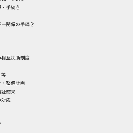
報・手続き
ギー関係の手続き
の相互扶助制度
ス等
針・整備計画
検証結果
の対応
め