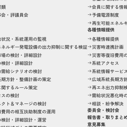
程類
会員に関する情
事会・評議員会
予備電源制度
再生可能エネル
各種情報提供
給状況・系統運用の監視
各種情報提供
エネルギー発電設備の出力抑制に関する検証
災害時連携計画
市場の検討・詳細設計
災害等復旧費用
の検討・詳細設計
系統アクセス
力需給シナリオの検討
系統情報サービ
長期方針・整備計画の策定
広域系統長期方
に関するルール策定
再エネ出力抑制
セスの検討
需給状況悪化時
ネクト＆マネージの検討
相談・紛争解決
委員会・検討会
旧費用の相互扶助制度の運用
報告書・取りまと
の検討・詳細設計・運営
意見募集