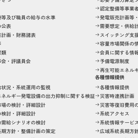
認定整備等事業
酬等及び職員の給与の水準
発電販売計画等
の公表
需要想定・供給
業計画・財務諸表
スイッチング支
等
容量市場関係の
程類
会員に関する情
事会・評議員会
予備電源制度
再生可能エネル
各種情報提供
給状況・系統運用の監視
各種情報提供
エネルギー発電設備の出力抑制に関する検証
災害時連携計画
市場の検討・詳細設計
災害等復旧費用
の検討・詳細設計
系統アクセス
力需給シナリオの検討
系統情報サービ
長期方針・整備計画の策定
広域系統長期方