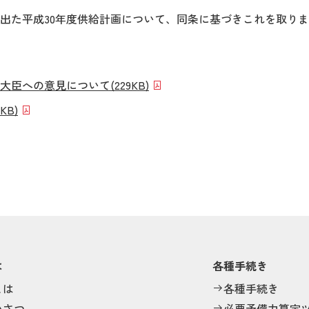
け出た平成30年度供給計画について、同条に基づきこれを取り
業大臣への意見について
(229KB)
8KB)
は
各種手続き
とは
各種手続き
いさつ
必要予備力算定