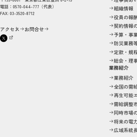
電話：0570-044-777（代表）
組織情報
FAX: 03-3520-8712
役員の報
契約情報
アクセス
お問合せ
予算・事
防災業務
定款・規
総会・理
業務紹介
業務紹介
全国の需
再生可能
需給調整
同時市場
将来の電
広域系統