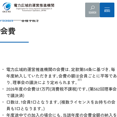
Top
各種手続き
会員に関する情報・手続き
会費
SEARCH
各種手続き
Procedure
会費
電力広域的運営推進機関の会費は､定款第54条に基づき､毎
年度納入していただきます｡会費の額は会員ごとに平等であ
※1
り､理事会の議決により定められます｡
2026年度の会費は1万円(消費税不課税)です｡(第562回理事会
で議決済)
口数は､1会員1口となります｡(複数ライセンスをお持ちの会
員も1口となります｡)
年度途中での加入の場合にも､当該年度の会費全額の納入を