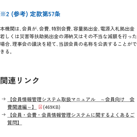
※2 (参考) 定款第57条
本機関は､会員が､会費､特別会費､容量拠出金､電源入札拠出金
若しくは災害等扶助拠出金の滞納又はその不当な減額を行った
場合､理事会の議決を経て､当該会員の名称を公表することがで
きる｡
関連リンク
【会員情報管理システム取扱マニュアル ～会員向け 会
費関連編～】
(469KB)
【会員・会費・会員情報管理システムに関するよくあるご
質問】