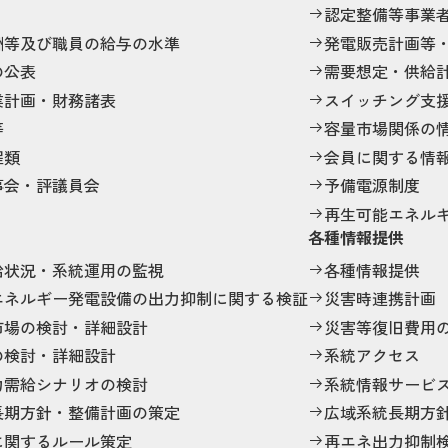
認定整備等事業
酬等及び職員の給与の水準
発電販売計画等
の公表
需要想定・供給
業計画・財務諸表
スイッチング支
等
容量市場関係の
程類
会員に関する情
事会・評議員会
予備電源制度
再生可能エネル
各種情報提供
給状況・系統運用の監視
各種情報提供
エネルギー発電設備の出力抑制に関する検証
災害時連携計画
市場の検討・詳細設計
災害等復旧費用
の検討・詳細設計
系統アクセス
力需給シナリオの検討
系統情報サービ
長期方針・整備計画の策定
広域系統長期方
に関するルール策定
再エネ出力抑制