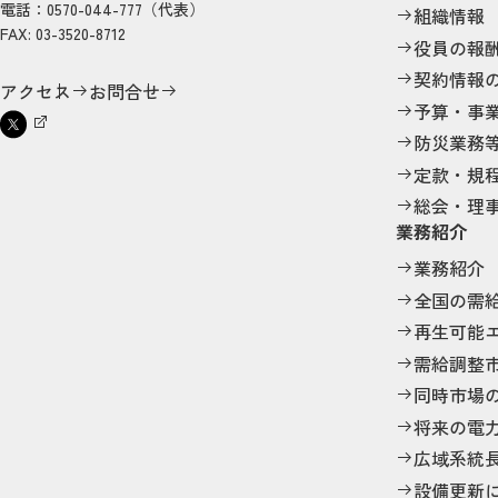
電話：0570-044-777（代表）
組織情報
FAX: 03-3520-8712
役員の報
契約情報
アクセス
お問合せ
予算・事
防災業務
定款・規
総会・理
業務紹介
業務紹介
全国の需
再生可能
需給調整
同時市場
将来の電
広域系統
設備更新