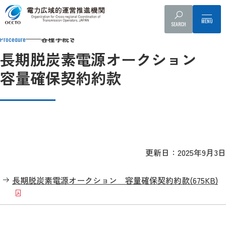
Top
各種手続き
容量市場関係の情報・手続き
募集要綱、約款
SEARCH
各種手続き
Procedure
長期脱炭素電源オークション
容量確保契約約款
更新日：2025年9月3日
長期脱炭素電源オークション 容量確保契約約款
(675KB)