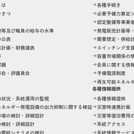
とは
各種手続き
いさつ
必要予備力算定
認定整備等事業
酬等及び職員の給与の水準
発電販売計画等
の公表
需要想定・供給
業計画・財務諸表
スイッチング支
等
容量市場関係の
程類
会員に関する情
事会・評議員会
予備電源制度
再生可能エネル
各種情報提供
給状況・系統運用の監視
各種情報提供
エネルギー発電設備の出力抑制に関する検証
災害時連携計画
市場の検討・詳細設計
災害等復旧費用
の検討・詳細設計
系統アクセス
力需給シナリオの検討
系統情報サービ