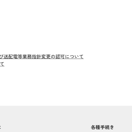
及び送配電等業務指針変更の認可について
て
は
各種手続き