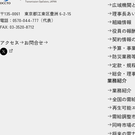
広域機関
理事長あ
〒135-0061 東京都江東区豊洲 6-2-15
電話：0570-044-777（代表）
組織情報
FAX: 03-3520-8712
役員の報
契約情報
アクセス
お問合せ
予算・事
防災業務
定款・規
総会・理
業務紹介
業務紹介
全国の需
再生可能
需給調整
同時市場
将来の電