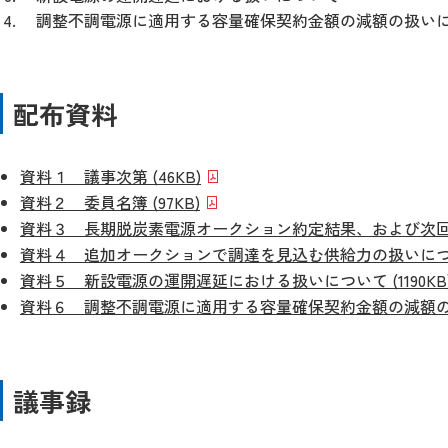
調整不調電源に適用する容量確保契約金額の減額の扱い
配布資料
資料１ 議事次第 (46KB)
資料２ 委員名簿 (97KB)
資料３ 長期脱炭素電源オークション約定結果、および次回オー
資料４ 追加オークションで調達を見込む供給力の扱いについて 
資料５ 新設電源の運開遅延における扱いについて (1190KB
資料６ 調整不調電源に適用する容量確保契約金額の減額の扱い
議事録