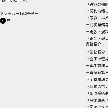
FAX: 03-3520-8712
役員の報
契約情報
アクセス
お問合せ
予算・事
防災業務
定款・規
総会・理
業務紹介
業務紹介
全国の需
再生可能
需給調整
同時市場
将来の電
広域系統
設備更新
系統アク