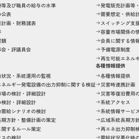
酬等及び職員の給与の水準
発電販売計画等
の公表
需要想定・供給
業計画・財務諸表
スイッチング支
等
容量市場関係の
程類
会員に関する情
事会・評議員会
予備電源制度
再生可能エネル
各種情報提供
給状況・系統運用の監視
各種情報提供
エネルギー発電設備の出力抑制に関する検証
災害時連携計画
市場の検討・詳細設計
災害等復旧費用
の検討・詳細設計
系統アクセス
力需給シナリオの検討
系統情報サービ
長期方針・整備計画の策定
広域系統長期方
に関するルール策定
再エネ出力抑制
セスの検討
需給状況悪化時