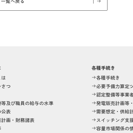
一覧へ戻る
は
各種手続き
とは
各種手続き
いさつ
必要予備力算定
認定整備等事業
酬等及び職員の給与の水準
発電販売計画等
の公表
需要想定・供給
業計画・財務諸表
スイッチング支
等
容量市場関係の