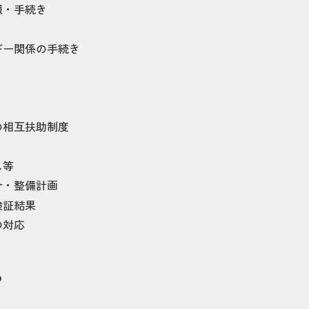
報・手続き
ギー関係の手続き
の相互扶助制度
ス等
針・整備計画
検証結果
の対応
め