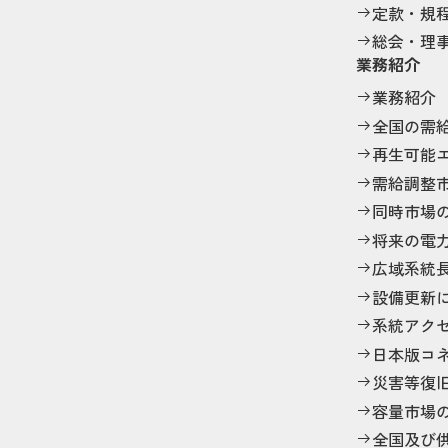
定款・規
総会・理
業務紹介
業務紹介
全国の需
再生可能
需給調整
同時市場
将来の電
広域系統
設備更新
系統アク
日本版コ
災害等復
容量市場
全国及び