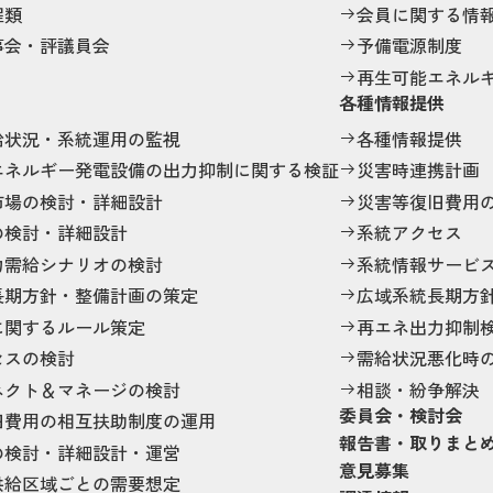
程類
会員に関する情
事会・評議員会
予備電源制度
再生可能エネル
各種情報提供
給状況・系統運用の監視
各種情報提供
エネルギー発電設備の出力抑制に関する検証
災害時連携計画
市場の検討・詳細設計
災害等復旧費用
の検討・詳細設計
系統アクセス
力需給シナリオの検討
系統情報サービ
長期方針・整備計画の策定
広域系統長期方
に関するルール策定
再エネ出力抑制
セスの検討
需給状況悪化時
ネクト＆マネージの検討
相談・紛争解決
委員会・検討会
旧費用の相互扶助制度の運用
報告書・取りまと
の検討・詳細設計・運営
意見募集
供給区域ごとの需要想定