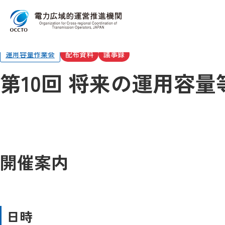
Top
委員会・検討会
将来の運用容量等の在り方に関する作業会
運用容量作業会
配布資料
議事録
第10回 将来の運用容
開催案内
日時