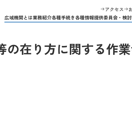
第10回 将来の運用容量等の在り方に関する作業会
アクセス
広域機関とは
業務紹介
各種手続き
各種情報提供
委員会・検討
量等の在り方に関する作業