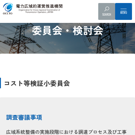
SEARCH
Committee and Working Group
委員会・検討会
コスト等検証小委員会
調査審議事項
広域系統整備の実施段階における調達プロセス及び工事