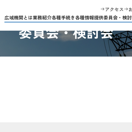
アクセス
広域機関とは
業務紹介
各種手続き
各種情報提供
委員会・検討
Committee and Working Group
委員会・検討会