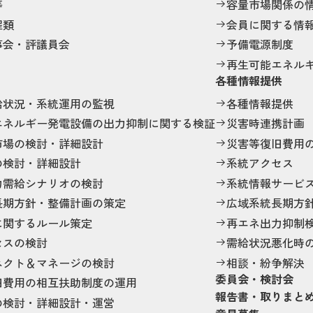
等
容量市場関係の
程類
会員に関する情
事会・評議員会
予備電源制度
再生可能エネル
各種情報提供
給状況・系統運用の監視
各種情報提供
エネルギー発電設備の出力抑制に関する検証
災害時連携計画
市場の検討・詳細設計
災害等復旧費用
の検討・詳細設計
系統アクセス
力需給シナリオの検討
系統情報サービ
長期方針・整備計画の策定
広域系統長期方
に関するルール策定
再エネ出力抑制
セスの検討
需給状況悪化時
ネクト＆マネージの検討
相談・紛争解決
委員会・検討会
旧費用の相互扶助制度の運用
報告書・取りまと
の検討・詳細設計・運営