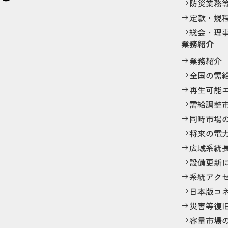
防災業務
定款・規
総会・理
業務紹介
業務紹介
全国の需
再生可能
需給調整
同時市場
将来の電
広域系統
設備更新
系統アク
日本版コ
災害等復
容量市場