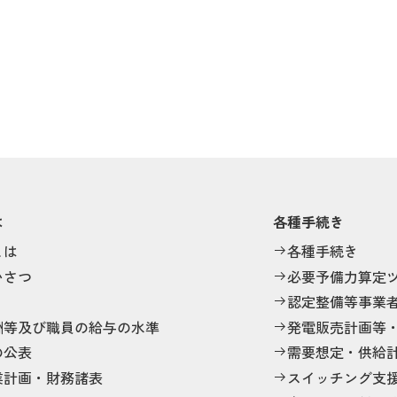
は
各種手続き
とは
各種手続き
いさつ
必要予備力算定
認定整備等事業
酬等及び職員の給与の水準
発電販売計画等
の公表
需要想定・供給
業計画・財務諸表
スイッチング支