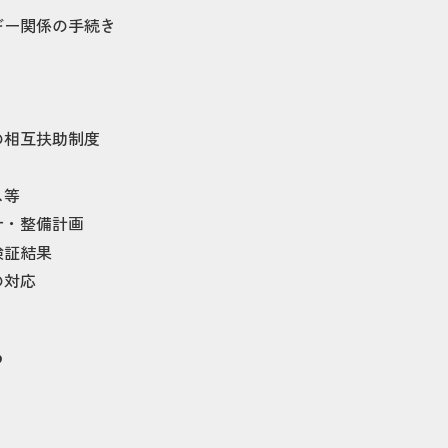
ギー関係の手続き
の相互扶助制度
ス等
針・整備計画
検証結果
の対応
め