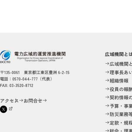
広域機関と
広域機関
理事長あ
〒135-0061 東京都江東区豊洲 6-2-15
電話：0570-044-777（代表）
組織情報
FAX: 03-3520-8712
役員の報
契約情報
アクセス
お問合せ
予算・事
防災業務
定款・規
総会・理