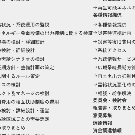
再生可能エネル
各種情報提供
給状況・系統運用の監視
各種情報提供
エネルギー発電設備の出力抑制に関する検証
災害時連携計画
市場の検討・詳細設計
災害等復旧費用
の検討・詳細設計
系統アクセス
力需給シナリオの検討
系統情報サービ
長期方針・整備計画の策定
広域系統長期方
に関するルール策定
再エネ出力抑制
セスの検討
需給状況悪化時
ネクト＆マネージの検討
相談・紛争解決
委員会・検討会
旧費用の相互扶助制度の運用
報告書・取りまと
の検討・詳細設計・運営
意見募集
供給区域ごとの需要想定
調達情報
の取りまとめ
資金調達情報