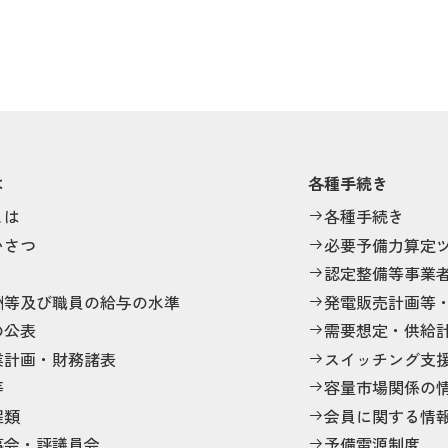
は
各種手続き
とは
各種手続き
いさつ
必要予備力算定
認定整備等事業
酬等及び職員の給与の水準
発電販売計画等
の公表
需要想定・供給
業計画・財務諸表
スイッチング支
等
容量市場関係の
程類
会員に関する情
事会・評議員会
予備電源制度