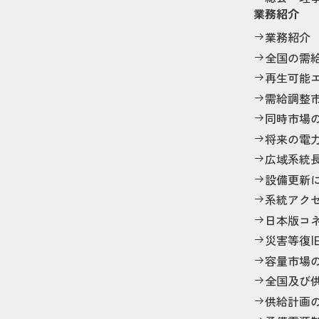
業務紹介
業務紹介
全国の需
再生可能
需給調整
同時市場
将来の電
広域系統
設備更新
系統アク
日本版コ
災害等復
容量市場
全国及び
供給計画