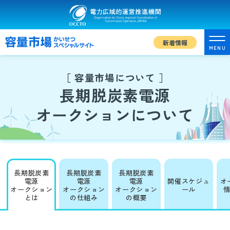
新着情報
MENU
［ 容量市場について ］
長期脱炭素電源
オークションについて
長期脱炭素
長期脱炭素
長期脱炭素
電源
電源
電源
開催スケジュ
オ
オークション
オークション
オークション
ール
とは
の仕組み
の概要