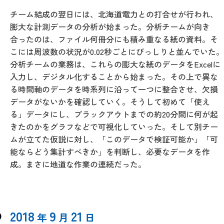
チーム結成の翌日には、北海道電力との打合せが行われ、
膨大な計測データの分析が始まった。分析チームが向き
合ったのは、ファイル何冊分にも積み重なる紙の資料。そ
こには周波数の状況が0.02秒ごとにびっしりと並んでいた。
分析チームの業務は、これらの膨大な紙のデータをExcelに
入力し、デジタル化することから始まった。その上で異な
る時間軸のデータを時系列に沿って一つに整合させ、欠損
データがないかを確認していく。そうして初めて「使え
る」データにし、ブラックアウトまでの約20分間に何が起
きたのかをグラフなどで可視化していった。そして別チー
ムが立てた仮説に対し、「このデータで検証可能か」「可
能ならどう集計すべきか」を判断し、必要なデータを作
成。まさに地道な作業の連続だった。
2018
9
21
年
月
日