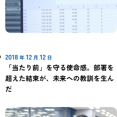
2018
12
12
年
月
日
「当たり前」を守る使命感。部署を
超えた結束が、未来への教訓を生ん
だ