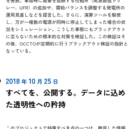
を発表。事故時に需要を遮断する仕組み（周波数低下リ
レー、UFR）の追加や、需給バランスを調整する発電所の
運用見直しなどを提言した。さらに、演算ツールを駆使
し、万が一複数の電源が同時に停止してしまった場合の状
況をシミュレーション。こうした事態にもブラックアウト
に至らないための根本的な対策を検証した。この検証はそ
の後、OCCTOが定期的に行うブラックアウト検証の指針と
なっている。
2018
10
25
年
月
日
すべてを、公開する。データに込め
た透明性への矜持
このプロジェクトで特筆すべき点の一つは、徹底した情報