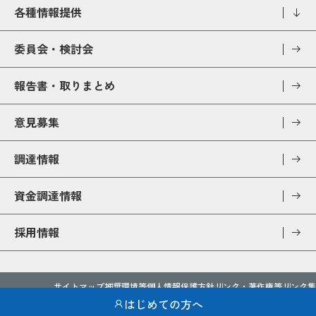
各種情報提供
委員会・検討会
報告書・取りまとめ
意見募集
調達情報
資金調達情報
採用情報
サイトマップ
推奨環境等
個人情報保護方針
リンク・著作権等
リンク集
アクセシビリティ
開示請求制度
ソーシャルメディア運用方針
はじめての方へ