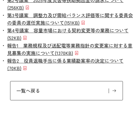
第2号議案 2025年度災害等扶助拠出金の請求について
(256KB)
第3号議案 調整力及び需給バランス評価等に関する委員会
の委員の選任実施について
(151KB)
第4号議案 容量市場における契約変更等の業務について
(52KB)
報告1 業務規程及び送配電等業務指針の変更案に対する意
見募集の実施について
(1370KB)
報告2 役員退職手当に係る業績勘案率の決定について
(70KB)
一覧へ戻る