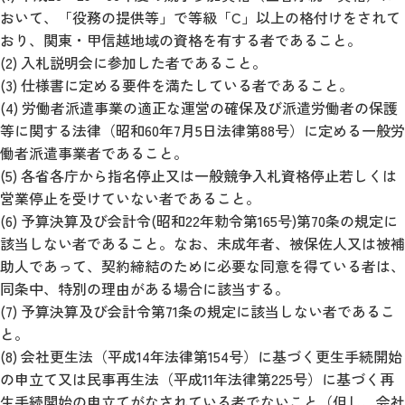
おいて、「役務の提供等」で等級「C」以上の格付けをされて
おり、関東・甲信越地域の資格を有する者であること。
(2) 入札説明会に参加した者であること。
(3) 仕様書に定める要件を満たしている者であること。
(4) 労働者派遣事業の適正な運営の確保及び派遣労働者の保護
等に関する法律（昭和60年7月5日法律第88号）に定める一般労
働者派遣事業者であること。
(5) 各省各庁から指名停止又は一般競争入札資格停止若しくは
営業停止を受けていない者であること。
(6) 予算決算及び会計令(昭和22年勅令第165号)第70条の規定に
該当しない者であること。なお、未成年者、被保佐人又は被補
助人であって、契約締結のために必要な同意を得ている者は、
同条中、特別の理由がある場合に該当する。
(7) 予算決算及び会計令第71条の規定に該当しない者であるこ
と。
(8) 会社更生法（平成14年法律第154号）に基づく更生手続開始
の申立て又は民事再生法（平成11年法律第225号）に基づく再
生手続開始の申立てがなされている者でないこと（但し、会社