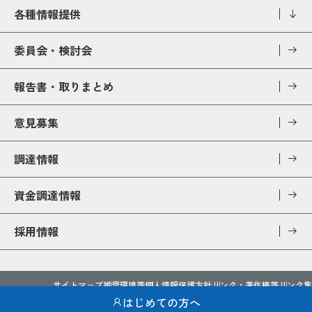
各種情報提供
委員会・検討会
報告書・取りまとめ
意見募集
調達情報
資金調達情報
採用情報
サイトマップ
推奨環境等
個人情報保護方針
リンク・著作権等
リンク集
アクセシビリティ
開示請求制度
ソーシャルメディア運用方針
はじめての方へ