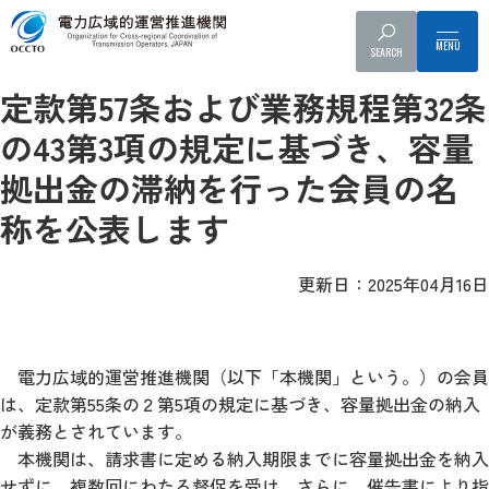
事業者へのお知らせ
プレスリリース
SEARCH
総会・会員情報管理システム・会費等
滞納者への対応
容量市場
定款第57条および業務規程第32条
の43第3項の規定に基づき、容量
拠出金の滞納を行った会員の名
称を公表します
更新日：2025年04月16日
電力広域的運営推進機関（以下「本機関」という。）の会員
は、定款第55条の２第5項の規定に基づき、容量拠出金の納入
が義務とされています。
本機関は、請求書に定める納入期限までに容量拠出金を納入
せずに、複数回にわたる督促を受け、さらに、催告書により指