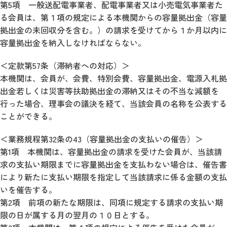
第5項 一般送配電事業者、配電事業者又は小売電気事業者た
る会員は、第１項の規定による本機関からの容量拠出金（容量
拠出金の未回収分を含む。）の請求を受けてから１か月以内に
容量拠出金を納入しなければならない。
＜定款第57条（滞納者への対応）＞
本機関は、会員が、会費、特別会費、容量拠出金、電源入札拠
出金若しくは災害等扶助拠出金の滞納又はその不当な減額を
行った場合、理事会の議決を経て、当該会員の名称を公表する
ことができる。
＜業務規程第32条の43（容量拠出金の支払いの催告）＞
第1項 本機関は、容量拠出金の請求を受けた会員が、当該請
求の支払い期限までに容量拠出金を支払わない場合は、催告書
により新たに支払い期限を指定して当該請求に係る金額の支払
いを催告する。
第2項 前項の新たな期限は、同項に規定する請求の支払い期
限の日が属する月の翌月の１０日とする。