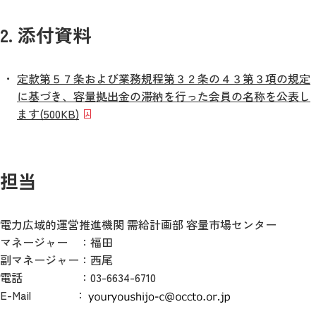
2. 添付資料
定款第５７条および業務規程第３２条の４３第３項の規定
に基づき、容量拠出金の滞納を行った会員の名称を公表し
ます(500KB)
担当
電力広域的運営推進機関 需給計画部 容量市場センター
マネージャー
：
福田
副マネージャー：西尾
電話
：
03-6634-6710
E-Mail
：