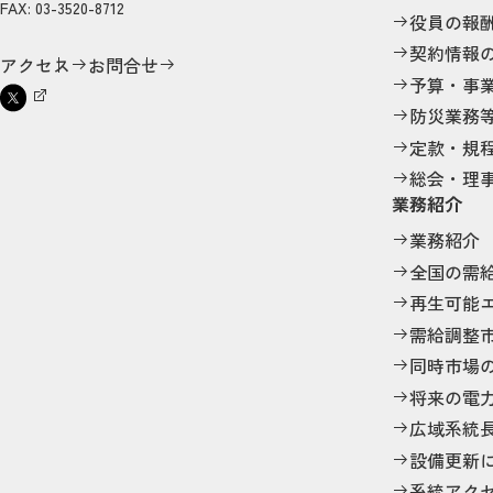
FAX: 03-3520-8712
役員の報
契約情報
アクセス
お問合せ
予算・事
防災業務
定款・規
総会・理
業務紹介
業務紹介
全国の需
再生可能
需給調整
同時市場
将来の電
広域系統
設備更新
系統アク