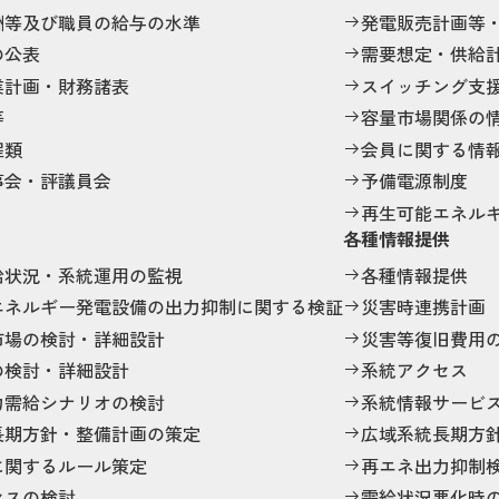
酬等及び職員の給与の水準
発電販売計画等
の公表
需要想定・供給
業計画・財務諸表
スイッチング支
等
容量市場関係の
程類
会員に関する情
事会・評議員会
予備電源制度
再生可能エネル
各種情報提供
給状況・系統運用の監視
各種情報提供
エネルギー発電設備の出力抑制に関する検証
災害時連携計画
市場の検討・詳細設計
災害等復旧費用
の検討・詳細設計
系統アクセス
力需給シナリオの検討
系統情報サービ
長期方針・整備計画の策定
広域系統長期方
に関するルール策定
再エネ出力抑制
セスの検討
需給状況悪化時