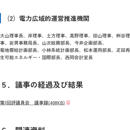
（2）電力広域的運営推進機関
大山理事長、岸理事、土方理事、髙野理事、田山理事、桝谷理
事、岩男事務局長、山次総務部長、今井企画部長、
菊地需給計画部長、小林系統計画部長、松本運用部長、疋田再
生可能エネルギー・国際部長、西岡会計室長
５．議事の経過及び結果
第1回評議員会 議事録
(408KB)
６．関連資料